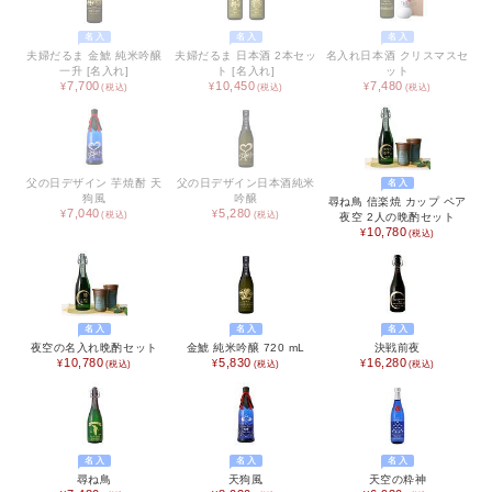
ベビー / キッズ用品
名入
名入
名入
夫婦だるま 金鯱 純米吟醸
夫婦だるま 日本酒 2本セッ
名入れ日本酒 クリスマスセ
一升 [名入れ]
ト [名入れ]
ット
生活雑貨
7,700
10,450
7,480
ファッション雑貨
アクセサリー雑貨
父の日デザイン 芋焼酎 天
父の日デザイン日本酒純米
名入
狗風
吟醸
尋ね鳥 信楽焼 カップ ペア
寝具
7,040
5,280
夜空 2人の晩酌セット
10,780
文具
携帯・スマホアクセサリー
名入
名入
名入
フラワーギフト
夜空の名入れ晩酌セット
金鯱 純米吟醸 720 mL
決戦前夜
10,780
5,830
16,280
アウトドア
アウトレット
名入
名入
名入
尋ね鳥
天狗風
天空の粋神