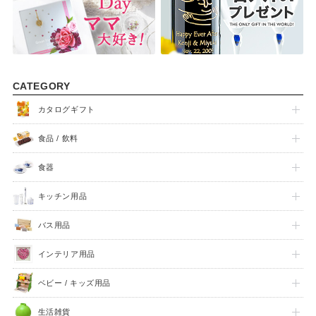
CATEGORY
カタログギフト
食品 / 飲料
食器
FEATURE
キッチン用品
バス用品
インテリア用品
ベビー / キッズ用品
生活雑貨