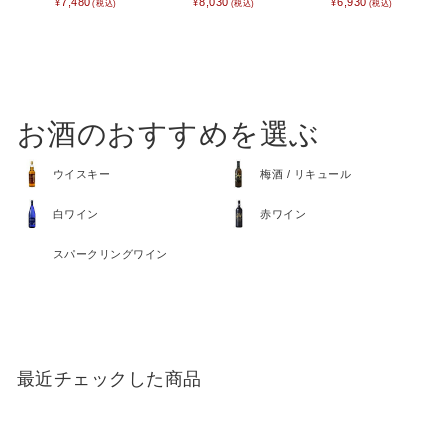
7,480
8,030
6,930
SCENE
名入れプレゼント
誕生日プレゼント
バレンタイン
ホワイトデー
母の日
父の日
お酒のおすすめを選ぶ
敬老の日
夏ギフト
ウイスキー
梅酒 / リキュール
クリスマスプレゼント
お歳暮・お年賀・お年始
白ワイン
赤ワイン
販促品＆ノベルティグッズ
北欧 FUN!
スパークリングワイン
七五三 内祝い
入学内祝い
新築内祝い
新築祝い
記念品
快気祝い
最近チェックした商品
ハロウィン
喪中お見舞い
おもたせ
ウェディング