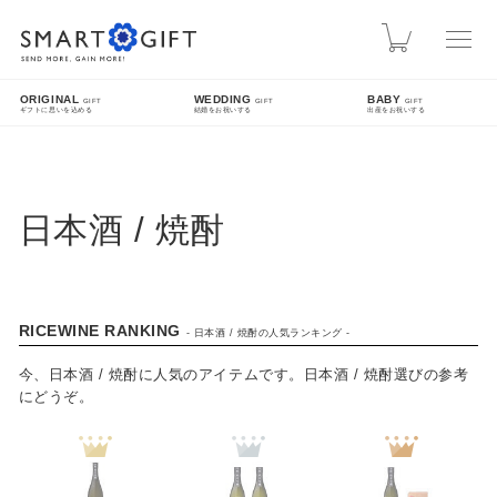
スマートギフト
カート
ORIGINAL
WEDDING
BABY
GIFT
GIFT
GIFT
ギフトに思いを込める
結婚をお祝いする
出産をお祝いする
INFO
熊本地震による配送遅延について
日本酒 / 焼酎
先日発生した熊本地震により被災された皆様に、心よりお見舞い申し上げます。現在、地震
の影響により九州方面への配送に遅延が発生しております。ご指定日時にお届けできない場
合がございますので、配送状況は各配送業者のホームページをご確認ください。
SEARCH
RICEWINE RANKING
- 日本酒 / 焼酎の人気ランキング -
今、日本酒 / 焼酎に人気のアイテムです。日本酒 / 焼酎選びの参考
にどうぞ。
詳細検索
FEATURE