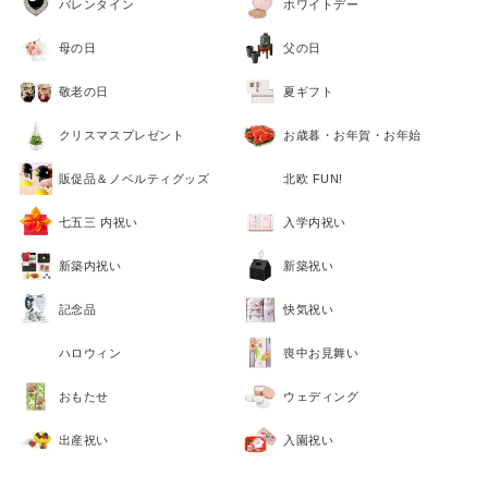
バレンタイン
ホワイトデー
母の日
父の日
敬老の日
夏ギフト
クリスマスプレゼント
お歳暮・お年賀・お年始
販促品＆ノベルティグッズ
北欧 FUN!
七五三 内祝い
入学内祝い
新築内祝い
新築祝い
記念品
快気祝い
ハロウィン
喪中お見舞い
おもたせ
ウェディング
出産祝い
入園祝い