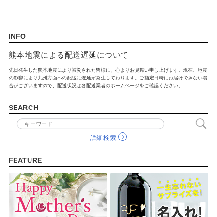
出産祝い
入園祝い
INFO
FEATURE
熊本地震による配送遅延について
先日発生した熊本地震により被災された皆様に、心よりお見舞い申し上げます。現在、地震
の影響により九州方面への配送に遅延が発生しております。ご指定日時にお届けできない場
合がございますので、配送状況は各配送業者のホームページをご確認ください。
SEARCH
詳細検索
FEATURE