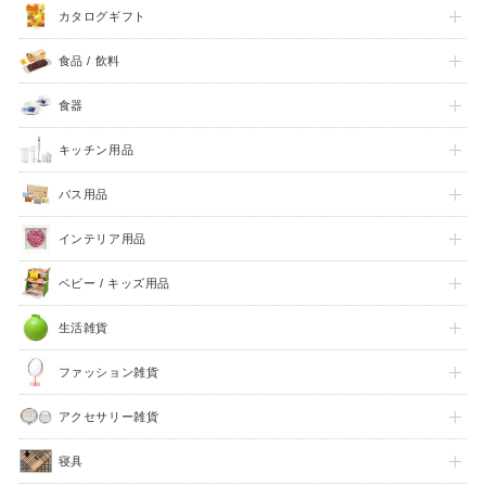
SCENE
カタログギフト
名入れプレゼント
誕生日プレゼント
食品 / 飲料
バレンタイン
ホワイトデー
食器
母の日
父の日
キッチン用品
敬老の日
夏ギフト
バス用品
クリスマスプレゼント
お歳暮・お年賀・お年始
インテリア用品
販促品＆ノベルティグッズ
北欧 FUN!
ベビー / キッズ用品
七五三 内祝い
入学内祝い
生活雑貨
新築内祝い
新築祝い
ファッション雑貨
記念品
快気祝い
アクセサリー雑貨
ハロウィン
喪中お見舞い
寝具
おもたせ
ウェディング