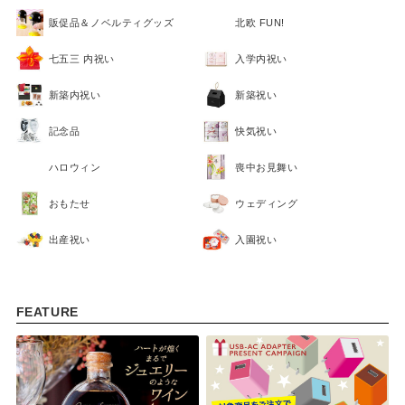
販促品＆ノベルティグッズ
北欧 FUN!
七五三 内祝い
入学内祝い
新築内祝い
新築祝い
記念品
快気祝い
ハロウィン
喪中お見舞い
おもたせ
ウェディング
FEATURE
出産祝い
入園祝い
FEATURE