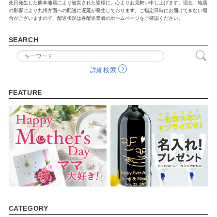
先日発生した熊本地震により被災された皆様に、心よりお見舞い申し上げます。現在、地震
の影響により九州方面への配送に遅延が発生しております。ご指定日時にお届けできない場
ベビー / キッズ用品
合がございますので、配送状況は各配送業者のホームページをご確認ください。
生活雑貨
SEARCH
ファッション雑貨
詳細検索
アクセサリー雑貨
FEATURE
寝具
文具
携帯・スマホアクセサリー
フラワーギフト
アウトドア
アウトレット
CATEGORY