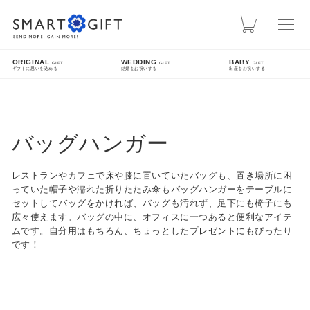
スマートギフト
カート
ORIGINAL
WEDDING
BABY
GIFT
GIFT
GIFT
ギフトに思いを込める
結婚をお祝いする
出産をお祝いする
INFO
熊本地震による配送遅延について
バッグハンガー
先日発生した熊本地震により被災された皆様に、心よりお見舞い申し上げます。現在、地震
の影響により九州方面への配送に遅延が発生しております。ご指定日時にお届けできない場
レストランやカフェで床や膝に置いていたバッグも、置き場所に困
合がございますので、配送状況は各配送業者のホームページをご確認ください。
っていた帽子や濡れた折りたたみ傘もバッグハンガーをテーブルに
セットしてバッグをかければ、バッグも汚れず、足下にも椅子にも
SEARCH
広々使えます。バッグの中に、オフィスに一つあると便利なアイテ
ムです。自分用はもちろん、ちょっとしたプレゼントにもぴったり
です！
詳細検索
FEATURE