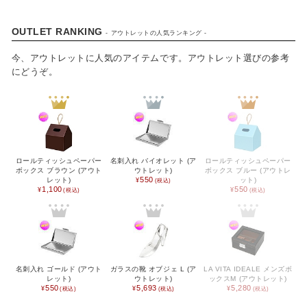
OUTLET RANKING
- アウトレットの人気ランキング -
今、アウトレットに人気のアイテムです。アウトレット選びの参考
にどうぞ。
CATEGORY
カタログギフト
ロールティッシュペーパー
名刺入れ バイオレット (ア
ロールティッシュペーパー
ボックス ブラウン (アウト
ウトレット)
ボックス ブルー (アウトレ
550
レット)
ット)
食品 / 飲料
1,100
550
食器
キッチン用品
名刺入れ ゴールド (アウト
ガラスの靴 オブジェ L (ア
LA VITA IDEALE メンズボ
バス用品
レット)
ウトレット)
ックスM (アウトレット)
550
5,693
5,280
インテリア用品