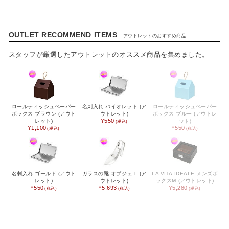
ベビー / キッズ用品
OUTLET RECOMMEND ITEMS
生活雑貨
- アウトレットのおすすめ商品 -
スタッフが厳選したアウトレットのオススメ商品を集めました。
ファッション雑貨
アクセサリー雑貨
寝具
ロールティッシュペーパー
名刺入れ バイオレット (ア
ロールティッシュペーパー
ボックス ブラウン (アウト
ウトレット)
ボックス ブルー (アウトレ
文具
550
レット)
ット)
1,100
550
携帯・スマホアクセサリー
フラワーギフト
名刺入れ ゴールド (アウト
ガラスの靴 オブジェ L (ア
LA VITA IDEALE メンズボ
レット)
ウトレット)
ックスM (アウトレット)
アウトドア
550
5,693
5,280
アウトレット