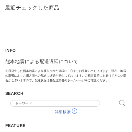
SCENE
最近チェックした商品
名入れプレゼント
誕生日プレゼント
バレンタイン
ホワイトデー
母の日
父の日
敬老の日
夏ギフト
INFO
クリスマスプレゼント
お歳暮・お年賀・お年始
熊本地震による配送遅延について
販促品＆ノベルティグッズ
北欧 FUN!
先日発生した熊本地震により被災された皆様に、心よりお見舞い申し上げます。現在、地震
の影響により九州方面への配送に遅延が発生しております。ご指定日時にお届けできない場
合がございますので、配送状況は各配送業者のホームページをご確認ください。
七五三 内祝い
入学内祝い
SEARCH
新築内祝い
新築祝い
記念品
快気祝い
詳細検索
ハロウィン
喪中お見舞い
FEATURE
おもたせ
ウェディング