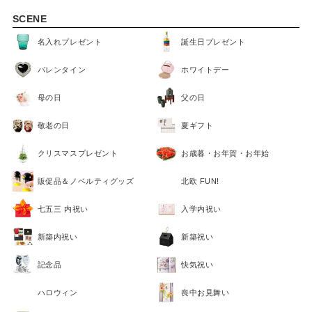
SCENE
名入れプレゼント
誕生日プレゼント
バレンタイン
ホワイトデー
母の日
父の日
敬老の日
夏ギフト
クリスマスプレゼント
お歳暮・お年賀・お年始
販促品＆ノベルティグッズ
北欧 FUN!
七五三 内祝い
入学内祝い
新築内祝い
新築祝い
記念品
快気祝い
ハロウィン
喪中お見舞い