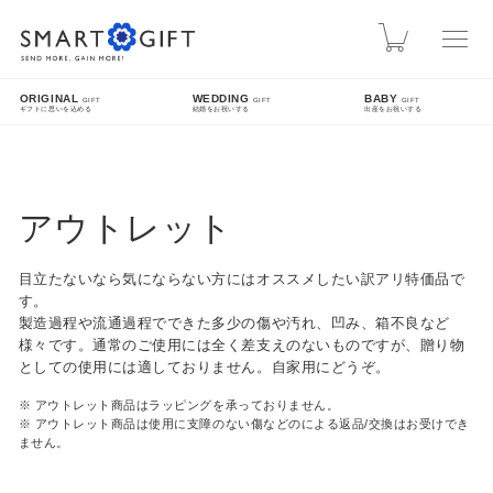
スマートギフト
カート
ORIGINAL
WEDDING
BABY
GIFT
GIFT
GIFT
ギフトに思いを込める
結婚をお祝いする
出産をお祝いする
INFO
熊本地震による配送遅延について
アウトレット
先日発生した熊本地震により被災された皆様に、心よりお見舞い申し上げます。現在、地震
の影響により九州方面への配送に遅延が発生しております。ご指定日時にお届けできない場
目立たないなら気にならない方にはオススメしたい訳アリ特価品で
合がございますので、配送状況は各配送業者のホームページをご確認ください。
す。
製造過程や流通過程でできた多少の傷や汚れ、凹み、箱不良など
SEARCH
様々です。通常のご使用には全く差支えのないものですが、贈り物
としての使用には適しておりません。自家用にどうぞ。
詳細検索
※ アウトレット商品はラッピングを承っておりません。
※ アウトレット商品は使用に支障のない傷などのによる返品/交換はお受けでき
ません。
FEATURE