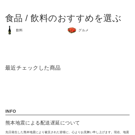
SCENE
名入れプレゼント
誕生日プレゼント
食品 / 飲料のおすすめを選ぶ
バレンタイン
ホワイトデー
飲料
グルメ
母の日
父の日
敬老の日
夏ギフト
クリスマスプレゼント
お歳暮・お年賀・お年始
最近チェックした商品
販促品＆ノベルティグッズ
北欧 FUN!
七五三 内祝い
入学内祝い
新築内祝い
新築祝い
記念品
快気祝い
INFO
ハロウィン
喪中お見舞い
熊本地震による配送遅延について
先日発生した熊本地震により被災された皆様に、心よりお見舞い申し上げます。現在、地震
おもたせ
ウェディング