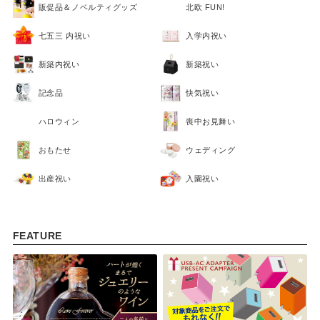
販促品＆ノベルティグッズ
北欧 FUN!
七五三 内祝い
入学内祝い
新築内祝い
新築祝い
記念品
快気祝い
ハロウィン
喪中お見舞い
おもたせ
ウェディング
出産祝い
入園祝い
FEATURE