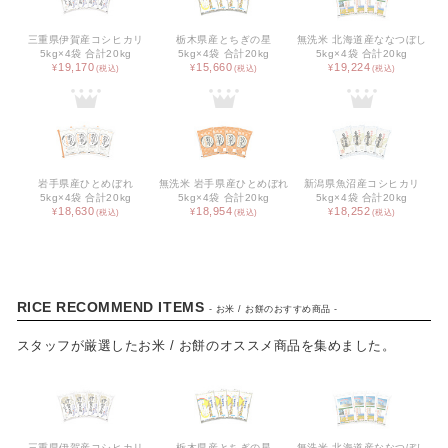
三重県伊賀産コシヒカリ
栃木県産とちぎの星
無洗米 北海道産ななつぼし
5kg×4袋 合計20kg
5kg×4袋 合計20kg
5kg×4袋 合計20kg
19,170
15,660
19,224
岩手県産ひとめぼれ
無洗米 岩手県産ひとめぼれ
新潟県魚沼産コシヒカリ
CATEGORY
5kg×4袋 合計20kg
5kg×4袋 合計20kg
5kg×4袋 合計20kg
18,630
18,954
18,252
カタログギフト
食品 / 飲料
RICE RECOMMEND ITEMS
- お米 / お餅のおすすめ商品 -
食器
スタッフが厳選したお米 / お餅のオススメ商品を集めました。
キッチン用品
バス用品
インテリア用品
三重県伊賀産コシヒカリ
栃木県産とちぎの星
無洗米 北海道産ななつぼし