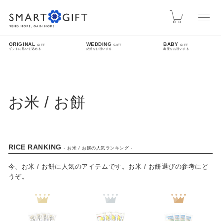
スマートギフト
カート
ORIGINAL
WEDDING
BABY
GIFT
GIFT
GIFT
ギフトに思いを込める
結婚をお祝いする
出産をお祝いする
INFO
熊本地震による配送遅延について
お米 / お餅
先日発生した熊本地震により被災された皆様に、心よりお見舞い申し上げます。現在、地震
の影響により九州方面への配送に遅延が発生しております。ご指定日時にお届けできない場
合がございますので、配送状況は各配送業者のホームページをご確認ください。
SEARCH
RICE RANKING
- お米 / お餅の人気ランキング -
今、お米 / お餅に人気のアイテムです。お米 / お餅選びの参考にど
うぞ。
詳細検索
FEATURE