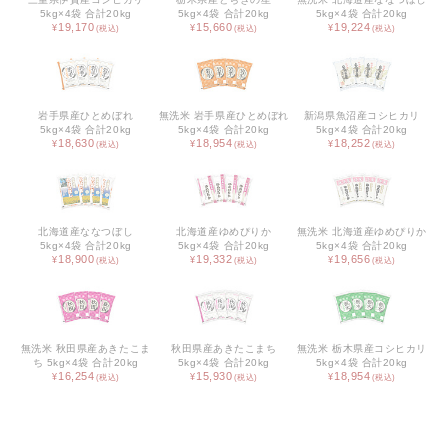
5kg×4袋 合計20kg
5kg×4袋 合計20kg
5kg×4袋 合計20kg
19,170
15,660
19,224
ベビー / キッズ用品
生活雑貨
ファッション雑貨
岩手県産ひとめぼれ
無洗米 岩手県産ひとめぼれ
新潟県魚沼産コシヒカリ
5kg×4袋 合計20kg
5kg×4袋 合計20kg
5kg×4袋 合計20kg
18,630
18,954
18,252
アクセサリー雑貨
寝具
北海道産ななつぼし
北海道産ゆめぴりか
無洗米 北海道産ゆめぴりか
文具
5kg×4袋 合計20kg
5kg×4袋 合計20kg
5kg×4袋 合計20kg
18,900
19,332
19,656
携帯・スマホアクセサリー
フラワーギフト
無洗米 秋田県産あきたこま
秋田県産あきたこまち
無洗米 栃木県産コシヒカリ
アウトドア
ち 5kg×4袋 合計20kg
5kg×4袋 合計20kg
5kg×4袋 合計20kg
16,254
15,930
18,954
アウトレット