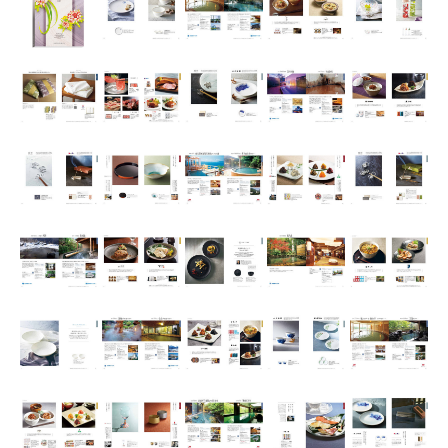
SCENE
名入れプレゼント
誕生日プレゼント
バレンタイン
ホワイトデー
母の日
父の日
敬老の日
夏ギフト
クリスマスプレゼント
お歳暮・お年賀・お年始
販促品＆ノベルティグッズ
北欧 FUN!
七五三 内祝い
入学内祝い
新築内祝い
新築祝い
記念品
快気祝い
ハロウィン
喪中お見舞い
おもたせ
ウェディング