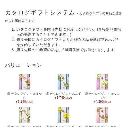
カタログギフトシステム
- カタログギフトの商品ご注文
からお届け完了まで
カタログギフトを贈り先様にお渡しください。(直接贈り先様
への発送することもできます。)
贈り先様にカタログギフトよりお好みの品を選び申込ハガキ
を投函していただきます。
贈り先様のご希望の品を、2週間前後でお届けいたします。
バリエーション
凛 カタログギフト はまな
凛 カタログギフト あんず
凛 カタログギフト はつに
3,740
し
しき
3,190
4,290
凛 カタログギフト つばき
凛 カタログギフト れんぎ
凛 カタログギフト かりん