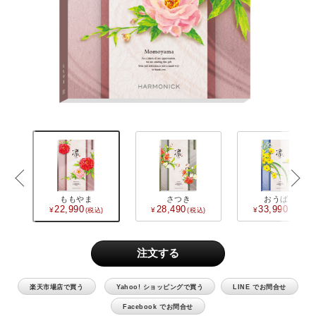
«
»
CATEGORY
カタログギフト
食品 / 飲料
ももやま
さつき
おうばい
22,990
28,490
33,990
食器
キッチン用品
バス用品
楽天市場店で買う
Yahoo! ショッピングで買う
LINE でお問合せ
インテリア用品
Facebook でお問合せ