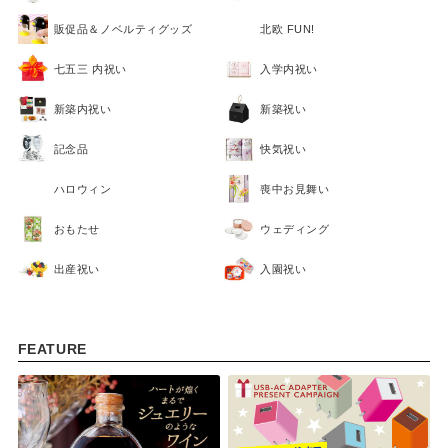
販促品＆ノベルティグッズ
北欧 FUN!
七五三 内祝い
入学内祝い
新築内祝い
新築祝い
記念品
快気祝い
ハロウィン
喪中お見舞い
おもたせ
ウェディング
出産祝い
入園祝い
FEATURE