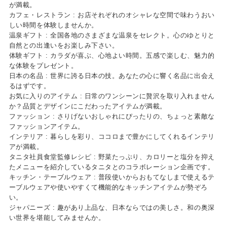
が満載。
カフェ・レストラン : お店それぞれのオシャレな空間で味わうおい
しい時間を体験しませんか。
温泉ギフト : 全国各地のさまざまな温泉をセレクト。心のゆとりと
自然との出逢いをお楽しみ下さい。
体験ギフト : カラダが喜ぶ、心地よい時間。五感で楽しむ、魅力的
な体験をプレゼント。
日本の名品 : 世界に誇る日本の技。あなたの心に響く名品に出会え
るはずです。
お気に入りのアイテム : 日常のワンシーンに贅沢を取り入れません
か？品質とデザインにこだわったアイテムが満載。
ファッション : さりげないおしゃれにぴったりの、ちょっと素敵な
ファッションアイテム。
FEATURE
インテリア : 暮らしを彩り、ココロまで豊かにしてくれるインテリ
アが満載。
タニタ社員食堂監修レシピ : 野菜たっぷり、カロリーと塩分を抑え
たメニューを紹介しているタニタとのコラボレーション企画です。
キッチン・テーブルウェア : 普段使いからおもてなしまで使えるテ
ーブルウェアや使いやすくて機能的なキッチンアイテムが勢ぞろ
い。
ジャパニーズ : 趣があり上品な、日本ならではの美しさ。和の奥深
い世界を堪能してみませんか。