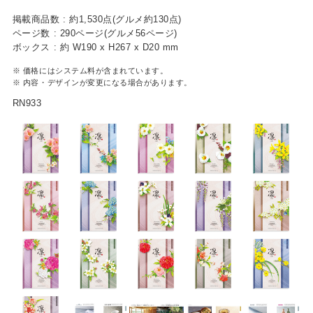
掲載商品数 : 約1,530点(グルメ約130点)
ベビー / キッズ用品
ページ数 : 290ページ(グルメ56ページ)
ボックス : 約 W190 x H267 x D20 mm
生活雑貨
※ 価格にはシステム料が含まれています。
ファッション雑貨
※ 内容・デザインが変更になる場合があります。
RN933
アクセサリー雑貨
寝具
文具
携帯・スマホアクセサリー
フラワーギフト
アウトドア
アウトレット