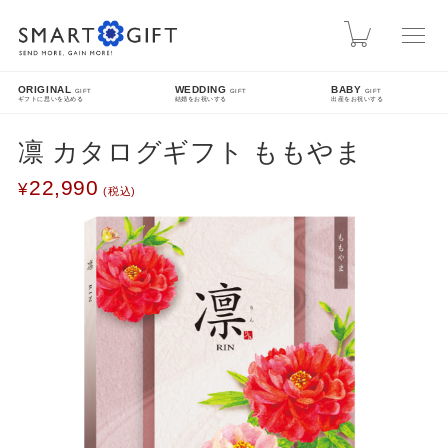
スマートギフト
カート
ORIGINAL
WEDDING
BABY
GIFT
GIFT
GIFT
ギフトに思いを込める
結婚をお祝いする
出産をお祝いする
凛 カタログギフト ももやま
INFO
22,990
熊本地震による配送遅延について
先日発生した熊本地震により被災された皆様に、心よりお見舞い申し上げます。現在、地震
の影響により九州方面への配送に遅延が発生しております。ご指定日時にお届けできない場
合がございますので、配送状況は各配送業者のホームページをご確認ください。
SEARCH
詳細検索
FEATURE