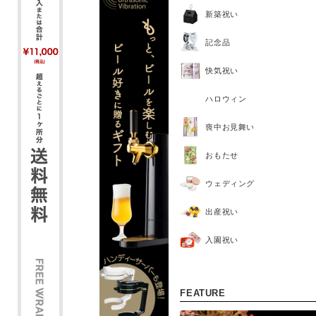
新築祝い
記念品
快気祝い
ハロウィン
喪中お見舞い
おもたせ
ウェディング
出産祝い
入園祝い
FEATURE