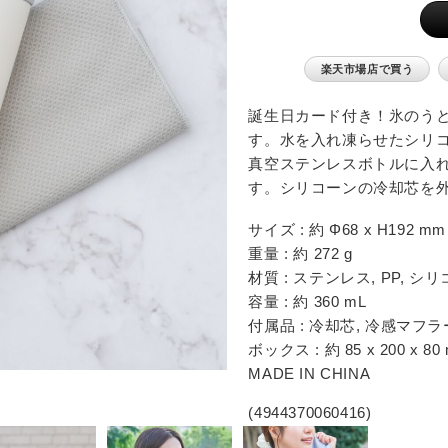
FEATURE
楽天市場店で買う
誕生日カード付き！氷のう
す。水を入れ凍らせたシリ
真空ステンレスボトルに入
す。シリコーンの冷却芯を
サイズ : 約 Φ68 x H192 mm
重量 : 約 272 g
材質 : ステンレス, PP, 
容量 : 約 360 mL
CATEGORY
付属品 : 冷却芯, 冷感マフラー
ボックス : 約 85 x 200 x 80
カタログギフト
MADE IN CHINA
食品 / 飲料
(4944370060416)
食器