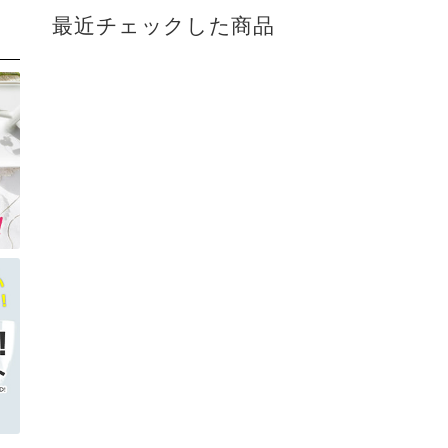
最近チェックした商品
アウトドア
アウトレット
SCENE
名入れプレゼント
バレンタイン
母の日
敬老の日
クリスマスプレゼント
販促品＆ノベルティグッズ
七五三 内祝い