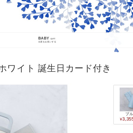
BABY
GIFT
出産をお祝いする
INFO
 ホワイト 誕生日カード付き
熊本地震による配送遅延について
先日発生した熊本地震により被災された皆様に、心よりお見舞い申し
が発生しております。ご指定日時にお届けできない場合がございます
い。
SEARCH
ブ
3,35
詳細検