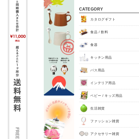
CATEGORY
カタログギフト
食品 / 飲料
食器
キッチン用品
バス用品
インテリア用品
ベビー / キッズ用品
生活雑貨
ファッション雑貨
アクセサリー雑貨