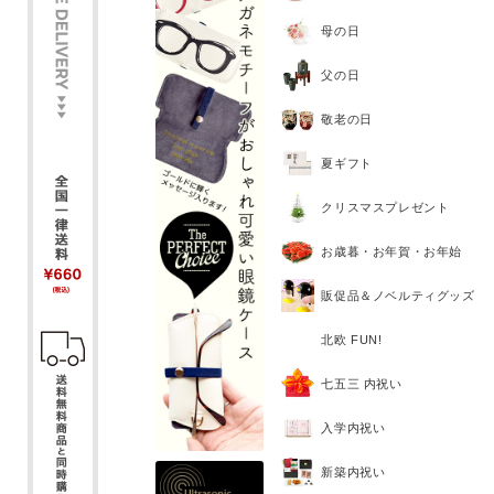
母の日
父の日
敬老の日
夏ギフト
クリスマスプレゼント
お歳暮・お年賀・お年始
販促品＆ノベルティグッズ
北欧 FUN!
七五三 内祝い
入学内祝い
新築内祝い