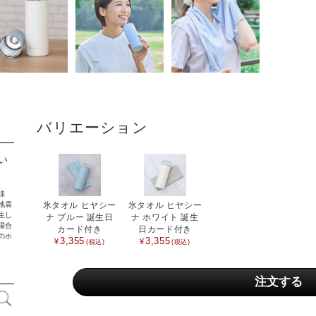
キッチン用品
バス用品
インテリア用品
ベビー / キッズ用品
バリエーション
生活雑貨
い
ファッション雑貨
アクセサリー雑貨
様
氷タオル ヒヤシー
氷タオル ヒヤシー
地震
生し
ナ ブルー 誕生日
ナ ホワイト 誕生
寝具
場合
カード付き
日カード付き
のホ
3,355
3,355
文具
携帯・スマホアクセサリー
フラワーギフト