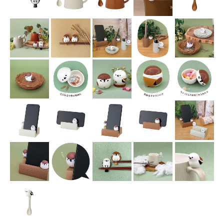
SCENE
名入れプレゼント
誕生日プレゼント
バレンタイン
ホワイトデー
母の日
父の日
敬老の日
夏ギフト
クリスマスプレゼント
お歳暮・お年賀・お年始
販促品＆ノベルティグッズ
北欧 FUN!
七五三 内祝い
入学内祝い
新築内祝い
新築祝い
記念品
快気祝い
ハロウィン
喪中お見舞い
おもたせ
ウェディング