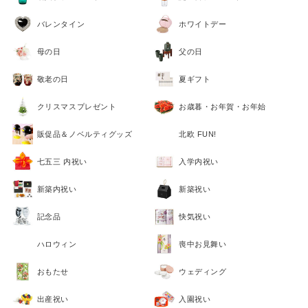
バレンタイン
ホワイトデー
母の日
父の日
敬老の日
夏ギフト
クリスマスプレゼント
お歳暮・お年賀・お年始
販促品＆ノベルティグッズ
北欧 FUN!
七五三 内祝い
入学内祝い
新築内祝い
新築祝い
記念品
快気祝い
ハロウィン
喪中お見舞い
おもたせ
ウェディング
出産祝い
入園祝い