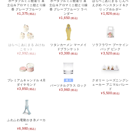
ポータブルミニ蚊遣り 富
ポータブルミニ蚊遣り 富
はらぺこあにまる じんべ
士山＆アロマミニ蚊とり線
士山＆アロマミニ蚊とり線
えざめ ペンスタンド＆ク
香 グレープフルーツ
香 グレープフルーツ ラベ
リップホルダー
1,375
1,826
ンダー
1,650
はらぺこあにまる みけね
ツタンカーメン マーメイ
ソラフラワー ブーケイン
こセット
ドブランケット
バッグ ピンク
2,992
3,300
3,520
プレミアムキャンドル 4月
クオリー シーズニングシ
名入
ダイヤモンド
ェーカー アニマルパレー
パーソナルグラス ロック
3,850
ド
3,960
5,500
ふわふわ電動かき氷メーカ
ー
6,980