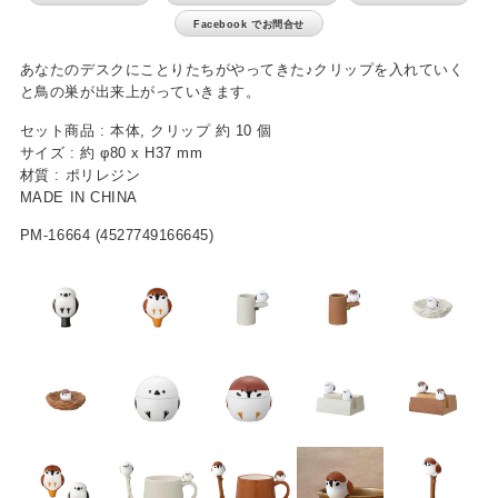
Facebook でお問合せ
ベビー / キッズ用品
あなたのデスクにことりたちがやってきた♪クリップを入れていく
生活雑貨
と鳥の巣が出来上がっていきます。
ファッション雑貨
セット商品 : 本体, クリップ 約 10 個
サイズ : 約 φ80 x H37 mm
アクセサリー雑貨
材質 : ポリレジン
MADE IN CHINA
寝具
PM-16664 (4527749166645)
文具
携帯・スマホアクセサリー
フラワーギフト
アウトドア
アウトレット