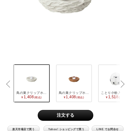
CATEGORY
«
»
カタログギフト
食品 / 飲料
食器
メ
鳥の巣クリップホルダー シマエナガ
鳥の巣クリップホルダー スズメ
ことり小物入れ シマエナガ
1,408
1,408
1,518
キッチン用品
バス用品
インテリア用品
楽天市場店で買う
Yahoo! ショッピングで買う
LINE でお問合せ