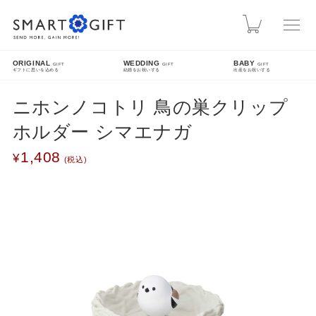
スマートギフト
カート
ORIGINAL
WEDDING
BABY
GIFT
GIFT
GIFT
ギフトに思いを込める
結婚をお祝いする
出産をお祝いする
ニホンノコトリ 鳥の巣クリップ
INFO
ホルダー シマエナガ
熊本地震による配送遅延について
1,408
先日発生した熊本地震により被災された皆様に、心よりお見舞い申し上げます。現在、地震
の影響により九州方面への配送に遅延が発生しております。ご指定日時にお届けできない場
合がございますので、配送状況は各配送業者のホームページをご確認ください。
SEARCH
詳細検索
FEATURE