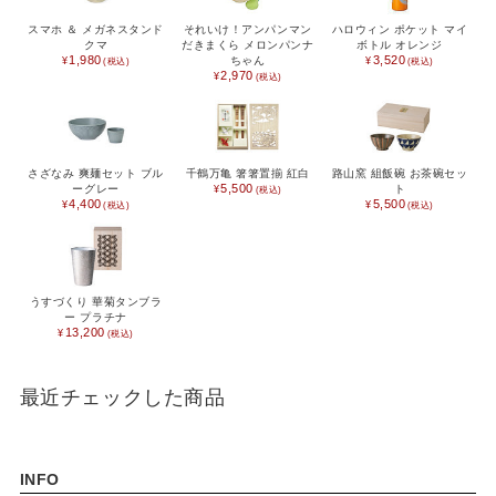
スマホ ＆ メガネスタンド
それいけ！アンパンマン
ハロウィン ポケット マイ
出産祝い
入園祝い
クマ
だきまくら メロンパンナ
ボトル オレンジ
1,980
3,520
ちゃん
2,970
FEATURE
さざなみ 爽麺セット ブル
千鶴万亀 箸箸置揃 紅白
路山窯 組飯碗 お茶碗セッ
5,500
ーグレー
ト
4,400
5,500
うすづくり 華菊タンブラ
ー プラチナ
13,200
最近チェックした商品
INFO