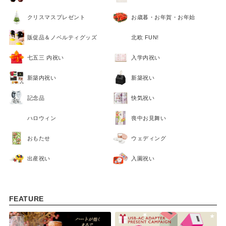
クリスマスプレゼント
お歳暮・お年賀・お年始
販促品＆ノベルティグッズ
北欧 FUN!
七五三 内祝い
入学内祝い
新築内祝い
新築祝い
記念品
快気祝い
ハロウィン
喪中お見舞い
おもたせ
ウェディング
出産祝い
入園祝い
FEATURE