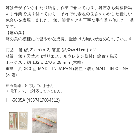
箸はデザインされた和紙を手作業で巻いており、箸置きも銅板転写
ベビー / キッズ用品
を手作業で張り付けており、それぞれ素地の良さをいかした優しい
色合いを表現しました。 箸、箸置きとも丁寧な手作業を施した一品
生活雑貨
です。
【麻の葉】
ファッション雑貨
麻の葉の模様には健やかな成長、魔除けの願いが込められています
アクセサリー雑貨
商品 : 箸 (約21cm) x 2, 箸置 (約Φ4xH1cm) x 2
材質 : 箸 / 天然木 (ポリエステルウレタン塗装), 箸置 / 磁器
寝具
ボックス : 約 132 x 270 x 25 mm (木箱)
重量 : 約 300 ｇ MADE IN JAPAN (箸置・箸), MADE IN CHINA
文具
(木箱)
※ 食洗器に対応していません。
携帯・スマホアクセサリー
※ 電子レンジに対応していません。
フラワーギフト
HH-5005A (4537417034312)
アウトドア
アウトレット