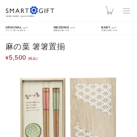
スマートギフト
カート
ORIGINAL
WEDDING
BABY
GIFT
GIFT
GIFT
ギフトに思いを込める
結婚をお祝いする
出産をお祝いする
麻の葉 箸箸置揃
INFO
5,500
熊本地震による配送遅延について
先日発生した熊本地震により被災された皆様に、心よりお見舞い申し上げます。現在、地震
の影響により九州方面への配送に遅延が発生しております。ご指定日時にお届けできない場
合がございますので、配送状況は各配送業者のホームページをご確認ください。
SEARCH
詳細検索
FEATURE