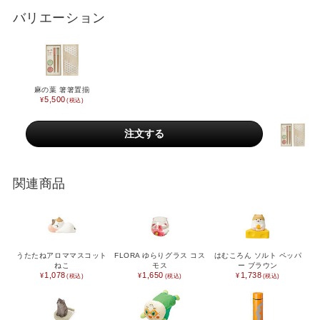
SCENE
バリエーション
名入れプレゼント
誕生日プレゼント
バレンタイン
ホワイトデー
母の日
父の日
麻の葉 箸箸置揃
5,500
敬老の日
夏ギフト
クリスマスプレゼント
お歳暮・お年賀・お年始
販促品＆ノベルティグッズ
北欧 FUN!
関連商品
七五三 内祝い
入学内祝い
新築内祝い
新築祝い
うたたねアロママスコット
FLORA ゆらりグラス コス
はむころん ソルト ペッパ
記念品
快気祝い
ねこ
モス
ー ブラウン
1,078
1,650
1,738
ハロウィン
喪中お見舞い
おもたせ
ウェディング