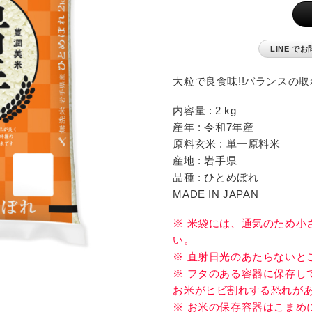
FEATURE
楽天市場店で買う
大粒で良食味!!バランスの取
内容量 : 2 kg
産年 : 令和7年産
原料玄米 : 単一原料米
産地 : 岩手県
品種 : ひとめぼれ
MADE IN JAPAN
CATEGORY
※ 米袋には、通気のため小
カタログギフト
い。
食品 / 飲料
※ 直射日光のあたらないと
※ フタのある容器に保存し
食器
お米がヒビ割れする恐れがあ