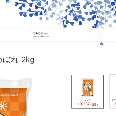
BABY
GIFT
出産をお祝いする
INFO
ぼれ 2kg
熊本地震による配送遅延について
先日発生した熊本地震により被災された皆様に、心よりお見舞い申し
が発生しております。ご指定日時にお届けできない場合がございます
い。
SEARCH
2k
2kg
3,337
詳細検