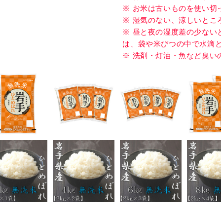
※ お米の保存容器はこまめ
キッチン用品
※ お米は古いものを使い切
※ 湿気のない、涼しいとこ
バス用品
※ 昼と夜の湿度差の少ない
インテリア用品
は、袋や米びつの中で水滴と
※ 洗剤・灯油・魚など臭い
ベビー / キッズ用品
生活雑貨
ファッション雑貨
アクセサリー雑貨
寝具
文具
携帯・スマホアクセサリー
フラワーギフト