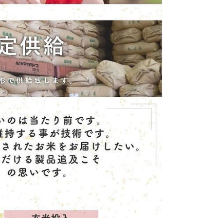
新築祝い
快気祝い
喪中お見舞い
ウェディング
入園祝い