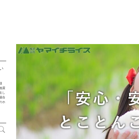
アウトドア
アウトレット
SCENE
名入れプレゼント
バレンタイン
い
母の日
敬老の日
様
地震
生し
クリスマスプレゼント
場合
のホ
販促品＆ノベルティグッズ
七五三 内祝い