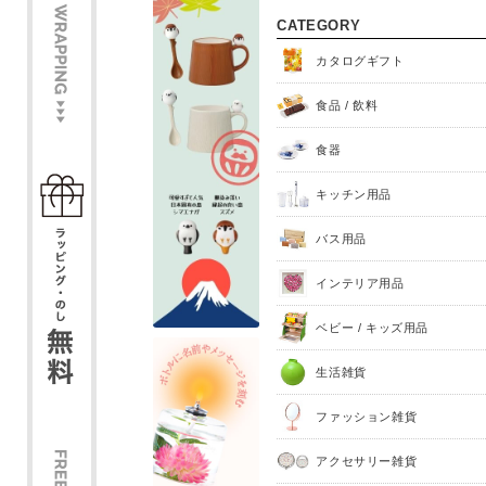
CATEGORY
カタログギフト
食品 / 飲料
食器
キッチン用品
バス用品
インテリア用品
ベビー / キッズ用品
生活雑貨
ファッション雑貨