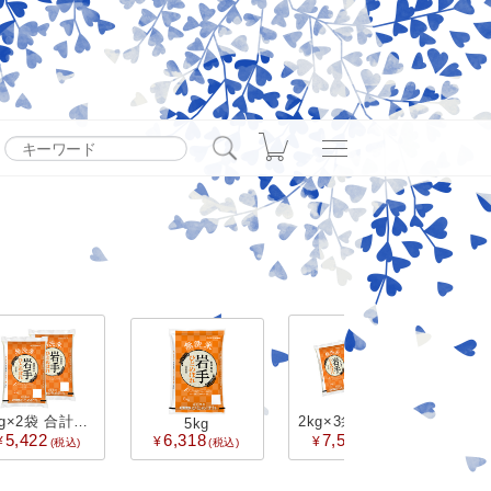
カート
上げます。現在、地震の影響により九州方面への配送に遅延
ので、配送状況は各配送業者のホームページをご確認くださ
g×2袋 合計4kg
2kg×3袋 合計6kg
2kg×
5kg
5,422
6,318
7,506
9
索