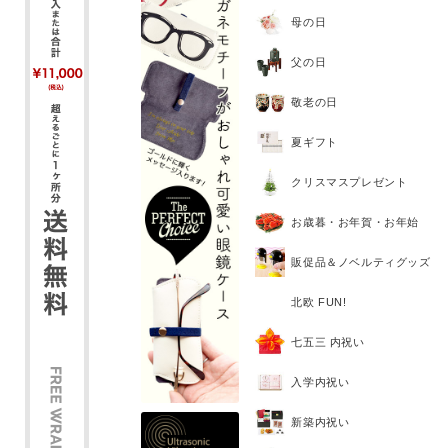
ホワイトデー
母の日
父の日
敬老の日
夏ギフト
クリスマスプレゼント
お歳暮・お年賀・お年始
販促品＆ノベルティグッズ
北欧 FUN!
七五三 内祝い
入学内祝い