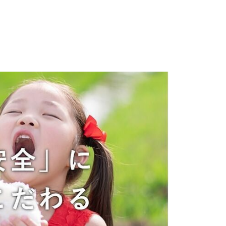
誕生日プレゼント
ホワイトデー
父の日
夏ギフト
お歳暮・お年賀・お年始
北欧 FUN!
入学内祝い