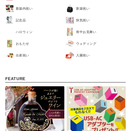
新築内祝い
新築祝い
記念品
快気祝い
ハロウィン
喪中お見舞い
おもたせ
ウェディング
出産祝い
入園祝い
FEATURE