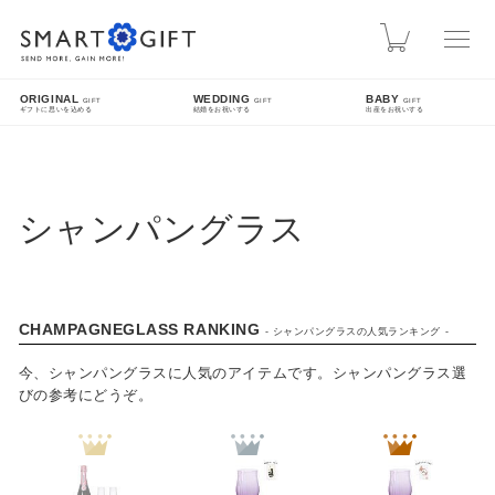
スマートギフト
カート
ORIGINAL
WEDDING
BABY
GIFT
GIFT
GIFT
ギフトに思いを込める
結婚をお祝いする
出産をお祝いする
INFO
熊本地震による配送遅延について
シャンパングラス
先日発生した熊本地震により被災された皆様に、心よりお見舞い申し上げます。現在、地震
の影響により九州方面への配送に遅延が発生しております。ご指定日時にお届けできない場
合がございますので、配送状況は各配送業者のホームページをご確認ください。
SEARCH
CHAMPAGNEGLASS RANKING
- シャンパングラスの人気ランキング -
今、シャンパングラスに人気のアイテムです。シャンパングラス選
びの参考にどうぞ。
詳細検索
FEATURE