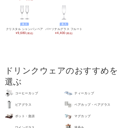
SCENE
名入れプレゼント
誕生日プレゼント
バレンタイン
ホワイトデー
名入
名入
クリスタル シャンパンペア
パーソナルグラス フルート
9,680
4,400
母の日
父の日
敬老の日
夏ギフト
クリスマスプレゼント
お歳暮・お年賀・お年始
ドリンクウェアのおすすめを
販促品＆ノベルティグッズ
北欧 FUN!
選ぶ
七五三 内祝い
入学内祝い
新築内祝い
新築祝い
コーヒーカップ
ティーカップ
記念品
快気祝い
ビアグラス
ペアカップ・ペアグラス
ハロウィン
喪中お見舞い
ポット・急須
マグカップ
おもたせ
ウェディング
ワイングラス
湯呑み