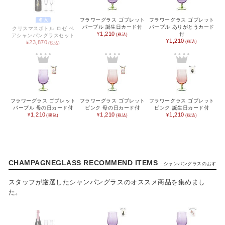
フラワーグラス ゴブレット
フラワーグラス ゴブレット
名入
パープル 誕生日カード付
パープル ありがとうカード
クリスマスボトル ロゼ ペ
1,210
付
アシャンパングラスセット
1,210
23,870
CATEGORY
フラワーグラス ゴブレット
フラワーグラス ゴブレット
フラワーグラス ゴブレット
パープル 母の日カード付
ピンク 母の日カード付
ピンク 誕生日カード付
1,210
1,210
1,210
カタログギフト
食品 / 飲料
食器
CHAMPAGNEGLASS RECOMMEND ITEMS
- シャンパングラスのおすすめ
キッチン用品
スタッフが厳選したシャンパングラスのオススメ商品を集めまし
た。
バス用品
インテリア用品