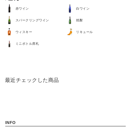
ベビー / キッズ用品
赤ワイン
白ワイン
生活雑貨
スパークリングワイン
焼酎
ウィスキー
リキュール
ファッション雑貨
ミニボトル席札
アクセサリー雑貨
寝具
文具
最近チェックした商品
携帯・スマホアクセサリー
フラワーギフト
アウトドア
アウトレット
INFO