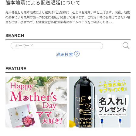
SCENE
熊本地震による配送遅延について
名入れプレゼント
誕生日プレゼント
先日発生した熊本地震により被災された皆様に、心よりお見舞い申し上げます。現在、地震
の影響により九州方面への配送に遅延が発生しております。ご指定日時にお届けできない場
合がございますので、配送状況は各配送業者のホームページをご確認ください。
バレンタイン
ホワイトデー
SEARCH
母の日
父の日
敬老の日
夏ギフト
詳細検索
クリスマスプレゼント
お歳暮・お年賀・お年始
FEATURE
販促品＆ノベルティグッズ
北欧 FUN!
七五三 内祝い
入学内祝い
新築内祝い
新築祝い
記念品
快気祝い
ハロウィン
喪中お見舞い
おもたせ
ウェディング