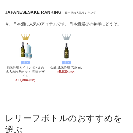
JAPANESESAKE RANKING
- 日本酒の人気ランキング -
今、日本酒に人気のアイテムです。日本酒選びの参考にどうぞ。
CATEGORY
名入
名入
純米吟醸とイオンボトルの
金鯱 純米吟醸 720 mL
カタログギフト
5,830
名入れ晩酌セット 昇龍デザ
イン
11,880
食品 / 飲料
食器
キッチン用品
レリーフボトルのおすすめを
バス用品
選ぶ
インテリア用品