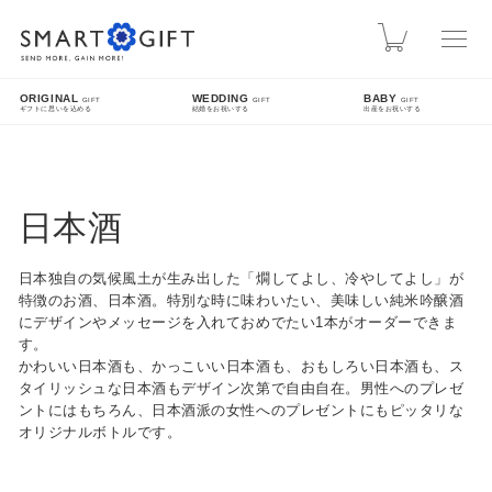
スマートギフト
カート
ORIGINAL
WEDDING
BABY
GIFT
GIFT
GIFT
ギフトに思いを込める
結婚をお祝いする
出産をお祝いする
INFO
熊本地震による配送遅延について
日本酒
先日発生した熊本地震により被災された皆様に、心よりお見舞い申し上げます。現在、地震
の影響により九州方面への配送に遅延が発生しております。ご指定日時にお届けできない場
日本独自の気候風土が生み出した「燗してよし、冷やしてよし」が
合がございますので、配送状況は各配送業者のホームページをご確認ください。
特徴のお酒、日本酒。特別な時に味わいたい、美味しい純米吟醸酒
にデザインやメッセージを入れておめでたい1本がオーダーできま
SEARCH
す。
かわいい日本酒も、かっこいい日本酒も、おもしろい日本酒も、ス
タイリッシュな日本酒もデザイン次第で自由自在。男性へのプレゼ
詳細検索
ントにはもちろん、日本酒派の女性へのプレゼントにもピッタリな
オリジナルボトルです。
FEATURE