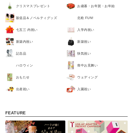
クリスマスプレゼント
お歳暮・お年賀・お年始
販促品＆ノベルティグッズ
北欧 FUN!
七五三 内祝い
入学内祝い
新築内祝い
新築祝い
記念品
快気祝い
ハロウィン
喪中お見舞い
おもたせ
ウェディング
出産祝い
入園祝い
FEATURE