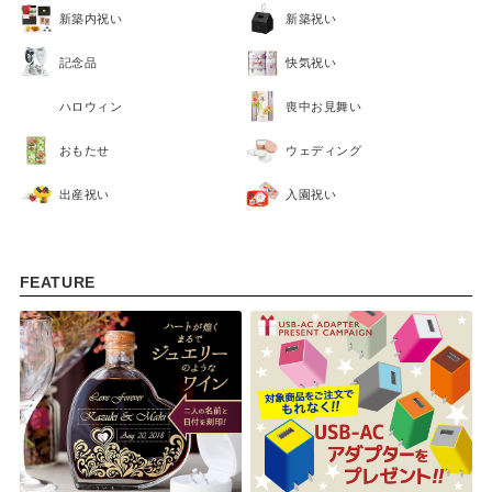
新築内祝い
新築祝い
記念品
快気祝い
ハロウィン
喪中お見舞い
おもたせ
ウェディング
出産祝い
入園祝い
FEATURE