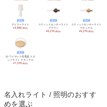
SCENE
名入れプレゼント
誕生日プレゼント
バレンタイン
ホワイトデー
名入
名入
名入
デイリーライト
スティックセンサーライト
スティックセンサーライト
3,960
ブラウン
ナチュラル
母の日
父の日
6,270
6,270
敬老の日
夏ギフト
クリスマスプレゼント
お歳暮・お年賀・お年始
名入
Qi ワイヤレス充電器 スタ
販促品＆ノベルティグッズ
北欧 FUN!
ンドライト ナチュラル
7,370
七五三 内祝い
入学内祝い
新築内祝い
新築祝い
記念品
快気祝い
名入れライト / 照明のおすす
ハロウィン
喪中お見舞い
めを選ぶ
おもたせ
ウェディング