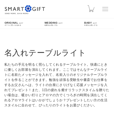
スマートギフト
カート
ORIGINAL
WEDDING
BABY
GIFT
GIFT
GIFT
ギフトに思いを込める
結婚をお祝いする
出産をお祝いする
INFO
熊本地震による配送遅延について
名入れテーブルライト
先日発生した熊本地震により被災された皆様に、心よりお見舞い申し上げます。現在、地震
の影響により九州方面への配送に遅延が発生しております。ご指定日時にお届けできない場
私たちの手元を明るく照らしてくれるテーブルライト。快適にとき
合がございますので、配送状況は各配送業者のホームページをご確認ください。
に優しくお部屋を演出してくれます。ここではそんなテーブルライ
トに名前たメッセージを入れて、名前入りのオリジナルテーブルラ
SEARCH
イトを作ることができます。勉強を頑張る受験生や書斎でお仕事を
するお父さんへは、ライトの台座にさりげなく応援メッセージを入
れてプレゼント！また、1日の疲れを癒すリラックスタイムを贈りた
詳細検索
い場合は、暖かい灯りとアロマの力でくつろぎの時間を演出してく
れるアロマライトはいかがでしょうか？プレゼントしたい方の生活
FEATURE
スタイルに合わせて、ぴったりのライトをお選びください。