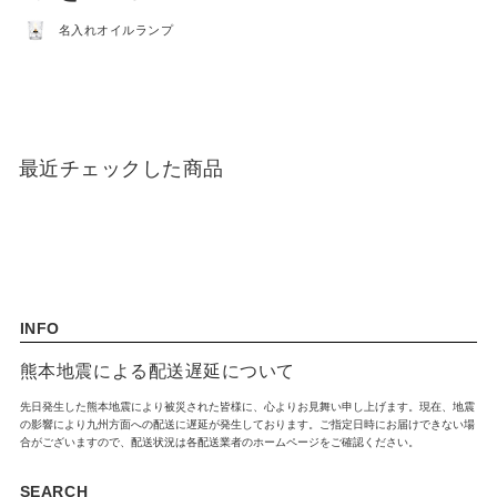
名入れオイルランプ
出産祝い
入園祝い
FEATURE
最近チェックした商品
INFO
熊本地震による配送遅延について
先日発生した熊本地震により被災された皆様に、心よりお見舞い申し上げます。現在、地震
の影響により九州方面への配送に遅延が発生しております。ご指定日時にお届けできない場
合がございますので、配送状況は各配送業者のホームページをご確認ください。
SEARCH