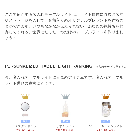
ここで紹介する名入れテーブルライトは、ライト自体に直接お名前
やメッセージを入れて、名前入りのオリジナルプレゼントを作るこ
とができます。いつもなかなか伝えられない、あなたの気持ちを代
弁してくれる、世界にたった一つだけのテーブルライトを作りまし
ょう！
CATEGORY
PERSONALIZED_TABLE_LIGHT RANKING
- 名入れテーブルライトの人気
カタログギフト
今、名入れテーブルライトに人気のアイテムです。名入れテーブル
食品 / 飲料
ライト選びの参考にどうぞ。
食器
キッチン用品
バス用品
名入
名入
名入
LED スタンドミラー
しずくライト
ソーラーガーデンライト
インテリア用品
6,820
6,160
4,510