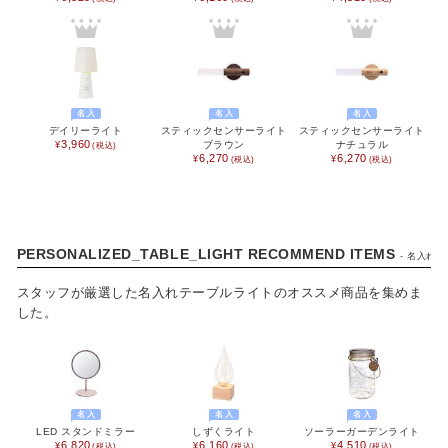
ベビー / キッズ用品
生活雑貨
ファッション雑貨
名入
名入
名入
デイリーライト
スティックセンサーライト
スティックセンサーライト
3,960
ブラウン
ナチュラル
アクセサリー雑貨
6,270
6,270
寝具
文具
PERSONALIZED_TABLE_LIGHT RECOMMEND ITEMS
- 名入れ
携帯・スマホアクセサリー
スタッフが厳選した名入れテーブルライトのオススメ商品を集めま
した。
フラワーギフト
アウトドア
アウトレット
名入
名入
名入
LED スタンドミラー
しずくライト
ソーラーガーデンライト
6,820
6,160
4,510