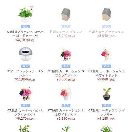
出産祝い
入園祝い
名入
名入
名入
CT触媒グリーン クローバ
竹炭キューブ ブラウン
竹炭キューブ ナチュラル
FEATURE
5,940
5,940
ー 誕生日カード付
3,190
名入
名入
名入
エアーフレッシュナー UV
CT触媒 カーネーション S
CT触媒 カーネーション S
シルバー
ブラックポット
ホワイトポット
11,000
5,060
5,060
名入
名入
名入
CT触媒 カーネーション L
CT触媒 カーネーション L
CT触媒コーデックス ウィ
ブラックポット
ホワイトポット
ンゾリー
6,270
6,270
4,180