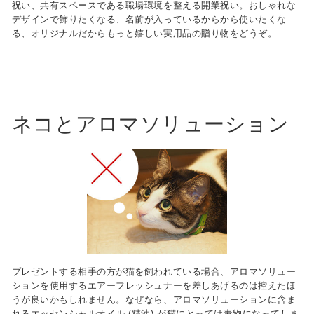
祝い、共有スペースである職場環境を整える開業祝い。おしゃれな
デザインで飾りたくなる、名前が入っているからから使いたくな
る、オリジナルだからもっと嬉しい実用品の贈り物をどうぞ。
ネコとアロマソリューション
CATEGORY
カタログギフト
食品 / 飲料
食器
キッチン用品
プレゼントする相手の方が猫を飼われている場合、アロマソリュー
バス用品
ションを使用するエアーフレッシュナーを差しあげるのは控えたほ
うが良いかもしれません。なぜなら、アロマソリューションに含ま
インテリア用品
れるエッセンシャルオイル (精油) が猫にとっては毒物になってしま