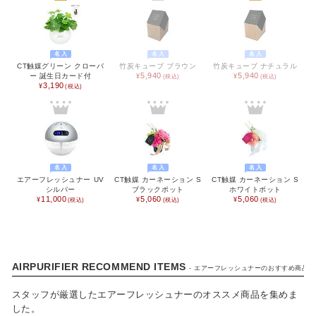
SCENE
名入れプレゼント
誕生日プレゼント
名入
名入
名入
バレンタイン
ホワイトデー
CT触媒グリーン クローバ
竹炭キューブ ブラウン
竹炭キューブ ナチュラル
5,940
5,940
ー 誕生日カード付
母の日
父の日
3,190
敬老の日
夏ギフト
クリスマスプレゼント
お歳暮・お年賀・お年始
名入
名入
名入
販促品＆ノベルティグッズ
北欧 FUN!
エアーフレッシュナー UV
CT触媒 カーネーション S
CT触媒 カーネーション S
シルバー
ブラックポット
ホワイトポット
七五三 内祝い
入学内祝い
11,000
5,060
5,060
新築内祝い
新築祝い
記念品
快気祝い
AIRPURIFIER RECOMMEND ITEMS
- エアーフレッシュナーのおすすめ商品 -
ハロウィン
喪中お見舞い
スタッフが厳選したエアーフレッシュナーのオススメ商品を集めま
した。
おもたせ
ウェディング