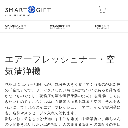
スマートギフト
カート
ORIGINAL
WEDDING
BABY
GIFT
GIFT
GIFT
ギフトに思いを込める
結婚をお祝いする
出産をお祝いする
INFO
熊本地震による配送遅延について
エアーフレッシュナー・空
先日発生した熊本地震により被災された皆様に、心よりお見舞い申し上げます。現在、地震
の影響により九州方面への配送に遅延が発生しております。ご指定日時にお届けできない場
気清浄機
合がございますので、配送状況は各配送業者のホームページをご確認ください。
見た目にはわかりませんが、気分を大きく変えてくれるのがお部屋
SEARCH
の「空気」です。リラックスしたい時に余計な匂いがあると落ち着
かないものですし、花粉症対策や風邪予防のためにも清潔にしてお
きたいものです。心にも体にも影響のあるお部屋の空気、それをき
詳細検索
れいにしてくれるのがエアーフレッシュナーです。そんな実用品に
も、名前やメッセージを入れて贈れます。
FEATURE
新しいおウチをもっと快適にするご結婚祝いや新築祝い、赤ちゃん
の空間をきれいしたい出産祝い、人の集まる場所への気配りの開店