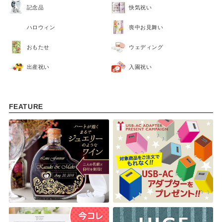
記念品
快気祝い
ハロウィン
喪中お見舞い
おもたせ
ウェディング
出産祝い
入園祝い
FEATURE