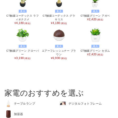
名入
名入
名入
CT触媒コーデックス ラフ
CT触媒コーデックス グラ
CT触媒グリーン アガベ
2,420
ィオナクメ
キリス
4,180
4,180
名入
名入
名入
CT触媒グリーン クローバ
エアーフレッシュナー ブラ
CT触媒グリーン セダム
2,420
ー
ウン
3,190
6,930
FEATURE
家電のおすすめを選ぶ
テーブルランプ
デジタルフォトフレーム
加湿器