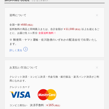
SHOPPING GUIDE
- ショッピングガイド -
送料について
660
全国一律
11,000
送料無料の商品と同時購入または、合計金額が
以上を超えるご
とに、お届け先 1ヶ所分
全国送料無料！
※ 郵便局・ヤマト運輸・佐川急便のいずれかの配送会社で出荷いたし
ます。
詳しく見る
お支払い方法について
クレジット決済・コンビニ決済・代金引換・銀行振込・楽天バンク決済がご利
用になれます。
クレジットカード
165
決済手数料 :
コンビニ前払い