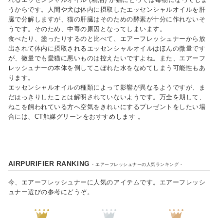
うからです。人間や犬は体内に摂取したエッセンシャルオイルを肝
ベビー / キッズ用品
臓で分解しますが、猫の肝臓はそのための酵素が十分に作れないそ
うです。そのため、中毒の原因となってしまいます。
生活雑貨
食べたり、塗ったりするのと比べて、エアーフレッシュナーから放
出されて体内に摂取されるエッセンシャルオイルはほんの微量です
ファッション雑貨
が、微量でも愛猫に悪いものは控えたいですよね。また、エアーフ
レッシュナーの本体を倒してこぼれた水をなめてしまう可能性もあ
アクセサリー雑貨
ります。
エッセンシャルオイルの種類によって影響が異なるようですが、ま
寝具
だはっきりしたことは解明されていないようです。万全を期して、
ねこを飼われている方へ空気をきれいにするプレゼントをしたい場
文具
合には、CT触媒グリーンをおすすめします 。
携帯・スマホアクセサリー
フラワーギフト
AIRPURIFIER RANKING
- エアーフレッシュナーの人気ランキング -
アウトドア
今、エアーフレッシュナーに人気のアイテムです。エアーフレッシ
ュナー選びの参考にどうぞ。
アウトレット