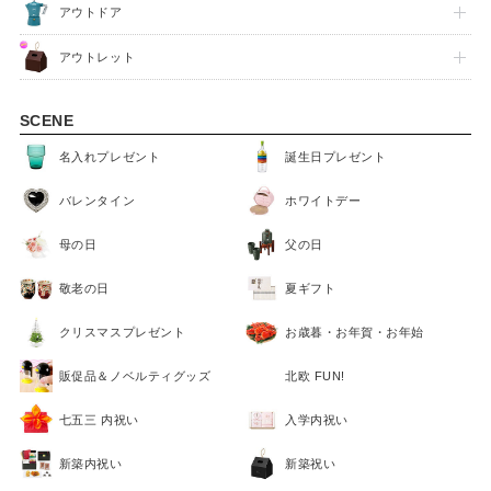
アウトドア
アウトレット
SCENE
名入れプレゼント
誕生日プレゼント
バレンタイン
ホワイトデー
母の日
父の日
敬老の日
夏ギフト
クリスマスプレゼント
お歳暮・お年賀・お年始
販促品＆ノベルティグッズ
北欧 FUN!
七五三 内祝い
入学内祝い
新築内祝い
新築祝い